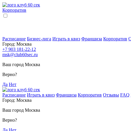
Корпоратив
Расписание
Бизнес-лига
Играть в квиз
Франшиза
Корпоратив
Город:
Москва
+7 903 181-22-12
msk@club60sec.ru
Ваш город Москва
Верно?
Да
Нет
Расписание
Играть в квиз
Франшиза
Корпоратив
Отзывы
FAQ
Город:
Москва
Ваш город Москва
Верно?
Да
Нет