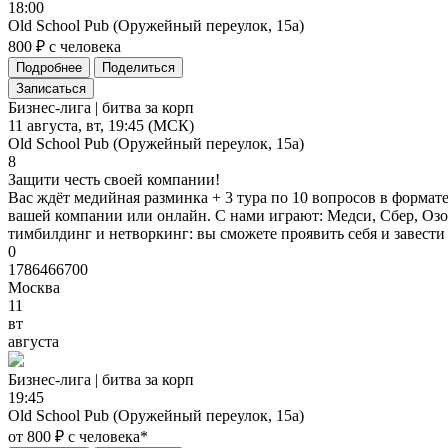
18:00
Old School Pub (Оружейный переулок, 15а)
800 ₽ с человека
Подробнее
Поделиться
Записаться
Бизнес-лига | битва за корп
11 августа, вт, 19:45 (МСК)
Old School Pub (Оружейный переулок, 15а)
8
Защити честь своей компании!
Вас ждёт медийная разминка + 3 тура по 10 вопросов в формате 
вашей компании или онлайн. С нами играют: Медси, Сбер, Озон
тимбилдинг и нетворкинг: вы сможете проявить себя и завести
0
1786466700
Москва
11
вт
августа
Бизнес-лига
|
битва
за
корп
19:45
Old School Pub (Оружейный переулок, 15а)
от 800 ₽ с человека*