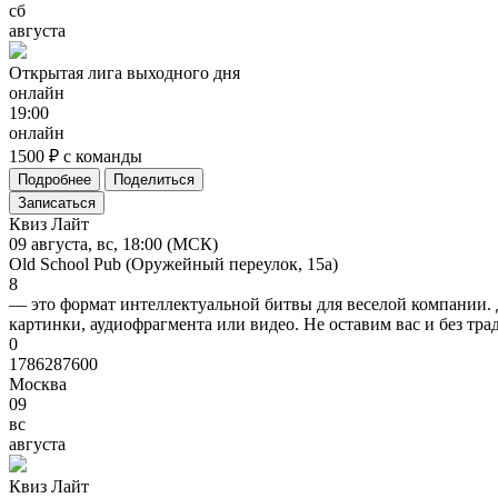
сб
августа
Открытая
лига
выходного
дня
онлайн
19:00
онлайн
1500 ₽ с команды
Подробнее
Поделиться
Записаться
Квиз Лайт
09 августа, вс, 18:00 (МСК)
Old School Pub (Оружейный переулок, 15а)
8
— это формат интеллектуальной битвы для веселой компании. 
картинки, аудиофрагмента или видео. Не оставим вас и без тр
0
1786287600
Москва
09
вс
августа
Квиз
Лайт