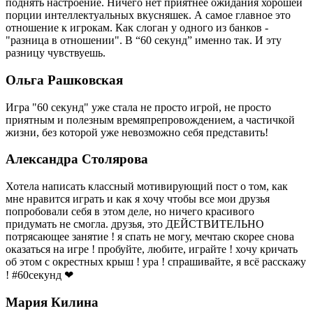
поднять настроение. Ничего нет приятнее ожидания хорошей
порции интеллектуальных вкусняшек. А самое главное это
отношение к игрокам. Как слоган у одного из банков -
"разница в отношении". В “60 секунд” именно так. И эту
разницу чувствуешь.
Ольга Рашковская
Игра "60 секунд" уже стала не просто игрой, не просто
приятным и полезным времяпрепровождением, а частичкой
жизни, без которой уже невозможно себя представить!
Александра Столярова
Хотела написать классный мотивирующий пост о том, как
мне нравится играть и как я хочу чтобы все мои друзья
попробовали себя в этом деле, но ничего красивого
придумать не смогла. друзья, это ДЕЙСТВИТЕЛЬНО
потрясающее занятие ! я спать не могу, мечтаю скорее снова
оказаться на игре ! пробуйте, любите, играйте ! хочу кричать
об этом с окрестных крыш ! ура ! спрашивайте, я всё расскажу
! #60секунд ❤
Мария Килина