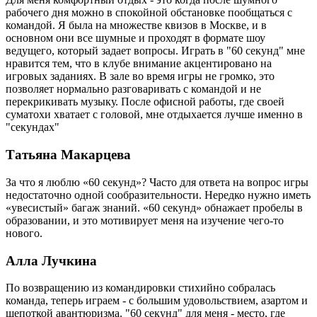
рабочего дня можно в спокойной обстановке пообщаться с
командой. Я была на множестве квизов в Москве, и в
основном они все шумные и проходят в формате шоу
ведущего, который задает вопросы. Играть в "60 секунд" мне
нравится тем, что в клубе внимание акцентировано на
игровых заданиях. В зале во время игры не громко, это
позволяет нормально разговаривать с командой и не
перекрикивать музыку. После офисной работы, где своей
суматохи хватает с головой, мне отдыхается лучше именно в
"секундах"
Татьяна Макарцева
За что я люблю «60 секунд»? Часто для ответа на вопрос игры
недостаточно одной сообразительности. Нередко нужно иметь
«увесистый» багаж знаний. «60 секунд» обнажает пробелы в
образовании, и это мотивирует меня на изучение чего-то
нового.
Алла Лучкина
По возвращению из командировки стихийно собралась
команда, теперь играем - с большим удовольствием, азартом и
щепоткой авантюризма. "60 секунд" для меня - место, где