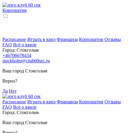
Корпоратив
Расписание
Играть в квиз
Франшиза
Корпоратив
Отзывы
FAQ
Всё о квизе
Город:
Стокгольм
+46706678434
stockholm@club60sec.ru
Ваш город Стокгольм
Верно?
Да
Нет
Расписание
Играть в квиз
Франшиза
Корпоратив
Отзывы
FAQ
Всё о квизе
Город:
Стокгольм
Ваш город Стокгольм
Верно?