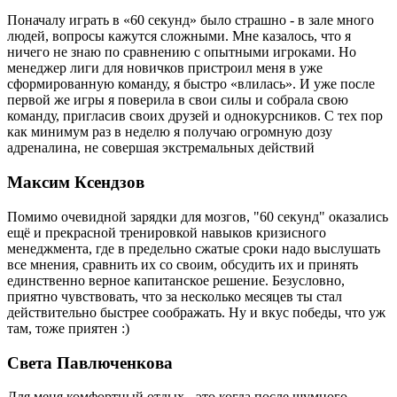
Поначалу играть в «60 секунд» было страшно - в зале много
людей, вопросы кажутся сложными. Мне казалось, что я
ничего не знаю по сравнению с опытными игроками. Но
менеджер лиги для новичков пристроил меня в уже
сформированную команду, я быстро «влилась». И уже после
первой же игры я поверила в свои силы и собрала свою
команду, пригласив своих друзей и однокурсников. С тех пор
как минимум раз в неделю я получаю огромную дозу
адреналина, не совершая экстремальных действий
Максим Ксендзов
Помимо очевидной зарядки для мозгов, "60 секунд" оказались
ещё и прекрасной тренировкой навыков кризисного
менеджмента, где в предельно сжатые сроки надо выслушать
все мнения, сравнить их со своим, обсудить их и принять
единственно верное капитанское решение. Безусловно,
приятно чувствовать, что за несколько месяцев ты стал
действительно быстрее соображать. Ну и вкус победы, что уж
там, тоже приятен :)
Света Павлюченкова
Для меня комфортный отдых - это когда после шумного