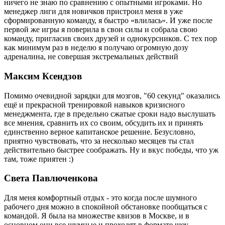
ничего не знаю по сравнению с опытными игроками. Но
менеджер лиги для новичков пристроил меня в уже
сформированную команду, я быстро «влилась». И уже после
первой же игры я поверила в свои силы и собрала свою
команду, пригласив своих друзей и однокурсников. С тех пор
как минимум раз в неделю я получаю огромную дозу
адреналина, не совершая экстремальных действий
Максим Ксендзов
Помимо очевидной зарядки для мозгов, "60 секунд" оказались
ещё и прекрасной тренировкой навыков кризисного
менеджмента, где в предельно сжатые сроки надо выслушать
все мнения, сравнить их со своим, обсудить их и принять
единственно верное капитанское решение. Безусловно,
приятно чувствовать, что за несколько месяцев ты стал
действительно быстрее соображать. Ну и вкус победы, что уж
там, тоже приятен :)
Света Павлюченкова
Для меня комфортный отдых - это когда после шумного
рабочего дня можно в спокойной обстановке пообщаться с
командой. Я была на множестве квизов в Москве, и в
основном они все шумные и проходят в формате шоу