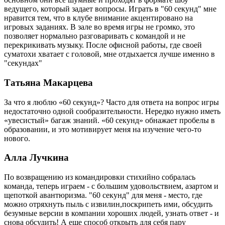
ведущего, который задает вопросы. Играть в "60 секунд" мне
нравится тем, что в клубе внимание акцентировано на
игровых заданиях. В зале во время игры не громко, это
позволяет нормально разговаривать с командой и не
перекрикивать музыку. После офисной работы, где своей
суматохи хватает с головой, мне отдыхается лучше именно в
"секундах"
Татьяна Макарцева
За что я люблю «60 секунд»? Часто для ответа на вопрос игры
недостаточно одной сообразительности. Нередко нужно иметь
«увесистый» багаж знаний. «60 секунд» обнажает пробелы в
образовании, и это мотивирует меня на изучение чего-то
нового.
Алла Лучкина
По возвращению из командировки стихийно собралась
команда, теперь играем - с большим удовольствием, азартом и
щепоткой авантюризма. "60 секунд" для меня - место, где
можно отряхнуть пыль с извилин,поскрипеть ими, обсудить
безумные версии в компании хороших людей, узнать ответ - и
снова обсудить! А еще способ открыть для себя пару