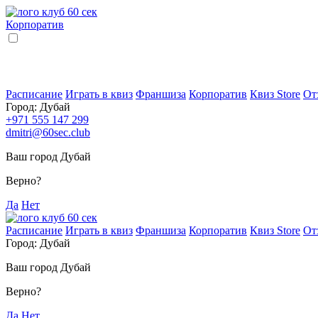
Корпоратив
Расписание
Играть в квиз
Франшиза
Корпоратив
Квиз Store
От
Город:
Дубай
+971 555 147 299
dmitri@60sec.club
Ваш город Дубай
Верно?
Да
Нет
Расписание
Играть в квиз
Франшиза
Корпоратив
Квиз Store
От
Город:
Дубай
Ваш город Дубай
Верно?
Да
Нет