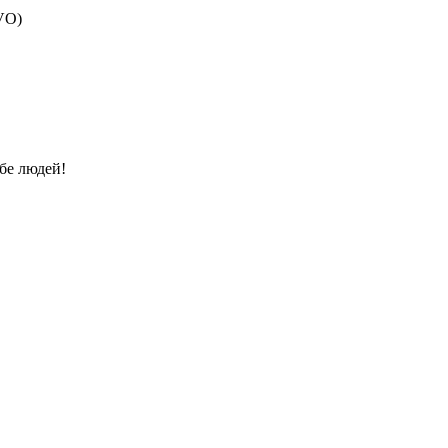
EVO)
бе людей!