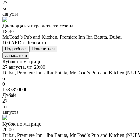
23
вс
августа
Двенадцатая
игра
летнего
сезона
18:30
Mr.Toad`s Pub and Kitchen, Premiere Inn Ibn Batuta, Dubai
100 AED с Человека
Подробнее
Поделиться
Записаться
Кубок по матрице!
27 августа, чт, 20:00
Dubai, Premiere Inn - Ibn Batuta, Mr.Toad`s Pub and Kitchen (NU
6
0
1787850000
Дубай
27
чт
августа
Кубок
по
матрице!
20:00
Dubai, Premiere Inn - Ibn Batuta, Mr.Toad`s Pub and Kitchen (NU