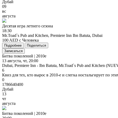
Дубай
09
вс
августа
Десятая
игра
летнего
сезона
18:30
Mr.Toad`s Pub and Kitchen, Premiere Inn Ibn Batuta, Dubai
100 AED с Человека
Подробнее
Поделиться
Записаться
Битва поколений | 2010е
13 августа, чт, 20:00
Dubai, Premiere Inn - Ibn Batuta, Mr.Toad`s Pub and Kitchen (NU
6
Квиз для тех, кто вырос в 2010-е и слегка ностальгирует по эт
0
1786640400
Дубай
13
чт
августа
Битва
поколений
|
2010е