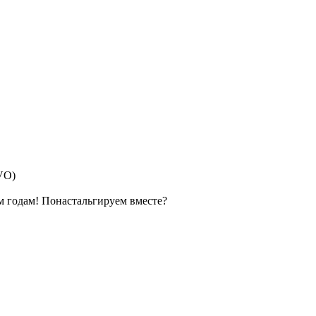
EVO)
им годам! Понастальгируем вместе?