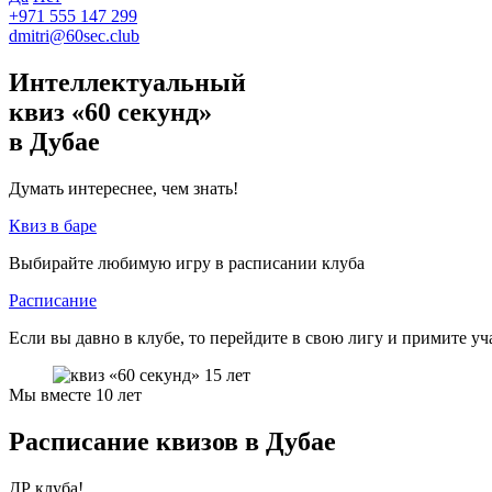
+971 555 147 299
dmitri@60sec.club
Интеллектуальный
квиз «60 секунд»
в Дубае
Думать интереснее, чем знать!
Квиз в баре
Выбирайте любимую игру в расписании клуба
Расписание
Если вы давно в клубе, то перейдите в свою лигу и примите уч
Мы вместе 10 лет
Расписание квизов в Дубае
ДР клуба!