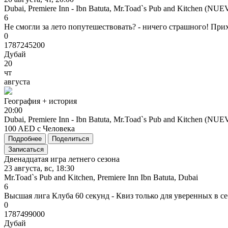
Dubai, Premiere Inn - Ibn Batuta, Mr.Toad`s Pub and Kitchen (NU
6
Не смогли за лето попутешествовать? - ничего страшного! Прих
0
1787245200
Дубай
20
чт
августа
География
+
история
20:00
Dubai, Premiere Inn - Ibn Batuta, Mr.Toad`s Pub and Kitchen (NU
100 AED с Человека
Подробнее
Поделиться
Записаться
Двенадцатая игра летнего сезона
23 августа, вс, 18:30
Mr.Toad`s Pub and Kitchen, Premiere Inn Ibn Batuta, Dubai
6
Высшая лига Клуба 60 секунд - Квиз только для уверенных в се
0
1787499000
Дубай