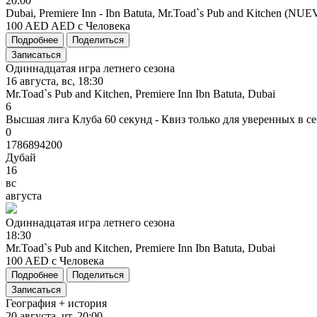
20:00
Dubai, Premiere Inn - Ibn Batuta, Mr.Toad`s Pub and Kitchen (NU
100 AED AED с Человека
Подробнее
Поделиться
Записаться
Одиннадцатая игра летнего сезона
16 августа, вс, 18:30
Mr.Toad`s Pub and Kitchen, Premiere Inn Ibn Batuta, Dubai
6
Высшая лига Клуба 60 секунд - Квиз только для уверенных в се
0
1786894200
Дубай
16
вс
августа
Одиннадцатая
игра
летнего
сезона
18:30
Mr.Toad`s Pub and Kitchen, Premiere Inn Ibn Batuta, Dubai
100 AED с Человека
Подробнее
Поделиться
Записаться
География + история
20 августа, чт, 20:00