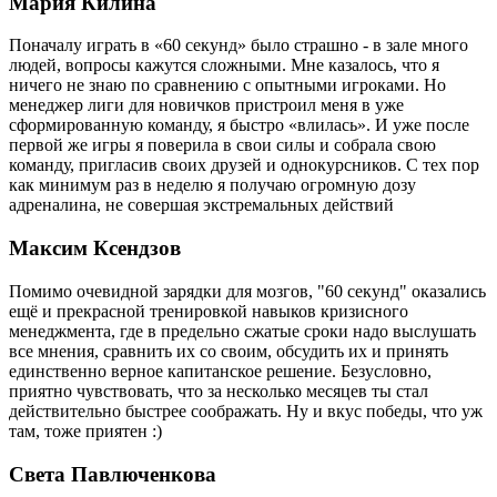
Мария Килина
Поначалу играть в «60 секунд» было страшно - в зале много
людей, вопросы кажутся сложными. Мне казалось, что я
ничего не знаю по сравнению с опытными игроками. Но
менеджер лиги для новичков пристроил меня в уже
сформированную команду, я быстро «влилась». И уже после
первой же игры я поверила в свои силы и собрала свою
команду, пригласив своих друзей и однокурсников. С тех пор
как минимум раз в неделю я получаю огромную дозу
адреналина, не совершая экстремальных действий
Максим Ксендзов
Помимо очевидной зарядки для мозгов, "60 секунд" оказались
ещё и прекрасной тренировкой навыков кризисного
менеджмента, где в предельно сжатые сроки надо выслушать
все мнения, сравнить их со своим, обсудить их и принять
единственно верное капитанское решение. Безусловно,
приятно чувствовать, что за несколько месяцев ты стал
действительно быстрее соображать. Ну и вкус победы, что уж
там, тоже приятен :)
Света Павлюченкова