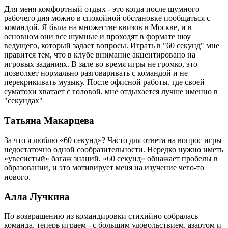
Для меня комфортный отдых - это когда после шумного
рабочего дня можно в спокойной обстановке пообщаться с
командой. Я была на множестве квизов в Москве, и в
основном они все шумные и проходят в формате шоу
ведущего, который задает вопросы. Играть в "60 секунд" мне
нравится тем, что в клубе внимание акцентировано на
игровых заданиях. В зале во время игры не громко, это
позволяет нормально разговаривать с командой и не
перекрикивать музыку. После офисной работы, где своей
суматохи хватает с головой, мне отдыхается лучше именно в
"секундах"
Татьяна Макарцева
За что я люблю «60 секунд»? Часто для ответа на вопрос игры
недостаточно одной сообразительности. Нередко нужно иметь
«увесистый» багаж знаний. «60 секунд» обнажает пробелы в
образовании, и это мотивирует меня на изучение чего-то
нового.
Алла Лучкина
По возвращению из командировки стихийно собралась
команда, теперь играем - с большим удовольствием, азартом и