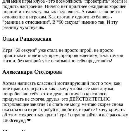
Для меня игры клуба - это возможность "проветрить" мозги и
поднять настроение. Ничего нет приятнее ожидания хорошей
порции интеллектуальных вкусняшек. А самое главное это
отношение к игрокам. Как слоган у одного из банков -
"разница в отношении". В “60 секунд” именно так. И эту
разницу чувствуешь.
Ольга Рашковская
Игра "60 секунд" уже стала не просто игрой, не просто
приятным и полезным времяпрепровождением, а частичкой
жизни, без которой уже невозможно себя представить!
Александра Столярова
Хотела написать классный мотивирующий пост о том, как
мне нравится играть и как я хочу чтобы все мои друзья
попробовали себя в этом деле, но ничего красивого
придумать не смогла. друзья, это ДЕЙСТВИТЕЛЬНО
потрясающее занятие ! я спать не могу, мечтаю скорее снова
оказаться на игре ! пробуйте, любите, играйте ! хочу кричать
об этом с окрестных крыш ! ура ! спрашивайте, я всё расскажу
! #60секунд ❤