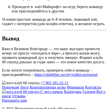
Приходите в паб«Майкрофт» на игру, берите команду
или присоединяйтесь к другим.
Условия простые: команда до 6–8 человек, знакомый паб,
гаджет с интернетом (для онлайн-ответов), и желание играть.
Вывод
Квиз в Великом Новгороде — это шанс выгодно провести
вечер: не просто «посидеть в баре», а бросить вызов мозгу,
проявить командный дух и получить эмоции. Формат клуба
60 секунд доказал за годы: квиз — это новое качество досуга.
Если хотите попробовать, проверить себя и команду –
присоединяйтесь –
https://club60sec.ru/city/velikij-novgorod
.
+7 903 181-22-12
Новичкам
Лиги
Корпоративные игры
Франшиза
Контакты
С чего начать
Календарь
Галерея
Всё о
квизе
Отзывы
Напишите нам
© 2021 Интеллектуальный клуб «60 секунд»